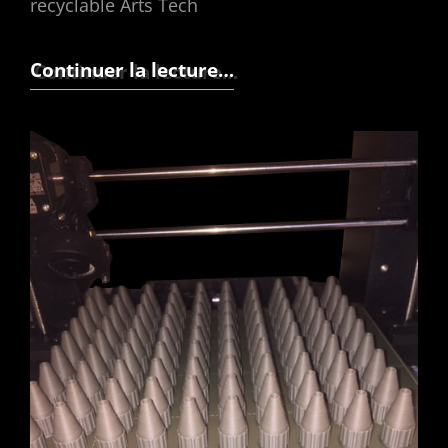
recyclable Arts Tech
Tatouage
Continuer la lecture…
en
radiothérapie
:
pourquoi
utiliser
un
embout
imprimé
en