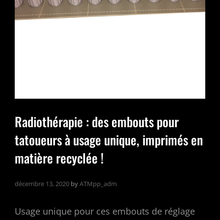
3D
Arts
Tech
Makers
?
Radiothérapie : des embouts pour
tatoueurs à usage unique, imprimés en
matière recyclée !
décembre 13, 2020
by
ATMpp_adm
Usage unique pour ces embouts de réglage