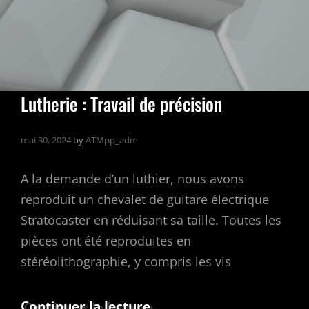
Lutherie : Travail de précision
mai 30, 2024
by
ATMpp_adm
A la demande d’un luthier, nous avons
reproduit un chevalet de guitare électrique
Stratocaster en réduisant sa taille. Toutes les
pièces ont été reproduites en
stéréolithographie, y compris les vis
Lutherie
Continuer la lecture…